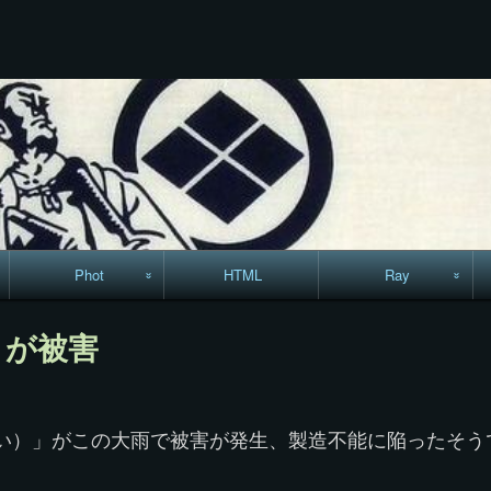
コ
ン
テ
ン
ツ
へ
ス
キ
ッ
プ
Phot
HTML
Ray
駅からハイキング・
MML
）が被害
コースマップ
絵はがき
い）」がこの大雨で被害が発生、製造不能に陥ったそう
手拭いの旅