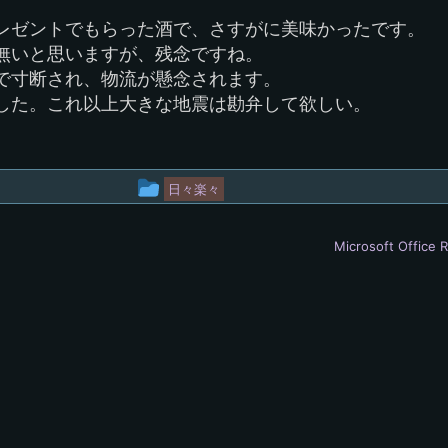
レゼントでもらった酒で、さすがに美味かったです。
無いと思いますが、残念ですね。
で寸断され、物流が懸念されます。
した。これ以上大きな地震は勘弁して欲しい。
投
日々楽々
稿
Microsoft Offic
グ
ル
ー
プ