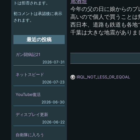
ー
旭酒造
トは拒否されます。
今年の父の日に娘からのプ
シ
初コメントは承認後に表示
高いので個人で買うことは
ョ
されます。
西日本、道路も鉄道も各地
ン
千葉は大きな地震がありま
最近の投稿
ガン闘病記21
2026-07-31
ネットスピード
IRQL_NOT_LESS_OR_EQOAL
2026-07-23
YouTube復活
2026-06-30
ディスプレイ更新
2026-06-22
自衛隊に入ろう