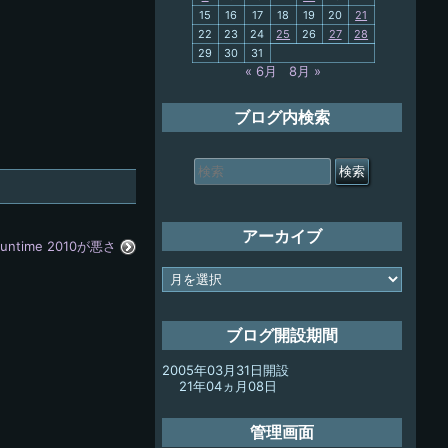
15
16
17
18
19
20
21
My-PC
22
23
24
25
26
27
28
29
30
31
放浪記
« 6月
8月 »
ブログ内検索
検
索
対
象:
アーカイブ
e Runtime 2010が悪さ
ア
ー
カ
イ
ブログ開設期間
ブ
2005年03月31日開設
21年04ヵ月08日
管理画面