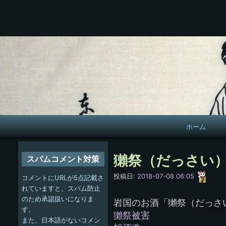
メ
ホーム
イ
ン
獺祭（だっさい
スパムコメント対策
ナ
愚
投稿日:
2018-07-08 06:05
コメントにURLが5点記載さ
呑
ビ
れていますと、スパム防止
のため承認扱いになりま
岩国のお酒「獺祭（だっさ
ゲ
す。
獺祭被害
また、日本語がないコメン