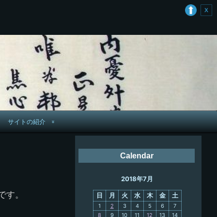
サイトの紹介
管理人へ連絡
Calendar
鉄道旅歴
2018年7月
PC略歴
です。
日
月
火
水
木
金
土
PC歴
1
2
3
4
5
6
7
8
9
10
11
12
13
14