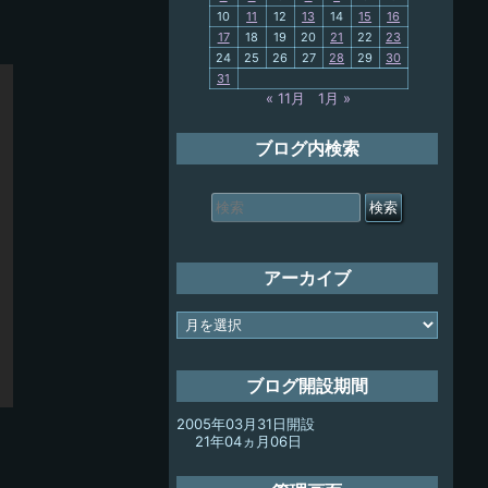
10
11
12
13
14
15
16
My-PC
17
18
19
20
21
22
23
24
25
26
27
28
29
30
放浪記
31
« 11月
1月 »
ブログ内検索
検
索
対
象:
アーカイブ
ア
ー
カ
イ
ブログ開設期間
ブ
2005年03月31日開設
21年04ヵ月06日