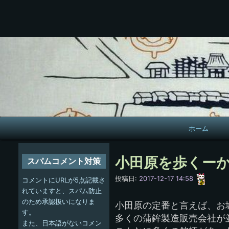
メ
ホーム
イ
ン
小田原を歩くー
スパムコメント対策
ナ
愚
投稿日:
2017-12-17 14:58
コメントにURLが5点記載さ
呑
ビ
れていますと、スパム防止
のため承認扱いになりま
小田原の定番と言えば、お
ゲ
す。
多くの蒲鉾製造販売会社が
また、日本語がないコメン