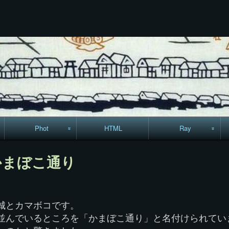
コ
ン
テ
ン
ツ
へ
ス
キ
ッ
プ
Phot
HTML
Ray
駅からハイキング・
MML
かまぼこ通り
コースマップ
絵はがき
城とカマボコです。
手拭いの旅
並んでいるところを「かまぼこ通り」と名付けられてい