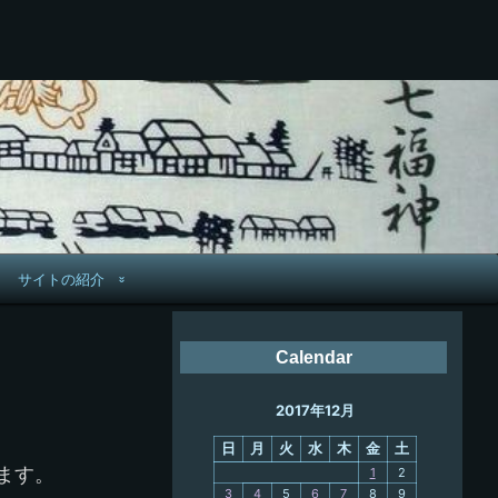
サイトの紹介
管理人へ連絡
Calendar
鉄道旅歴
2017年12月
PC略歴
日
月
火
水
木
金
土
PC歴
ます。
1
2
3
4
5
6
7
8
9