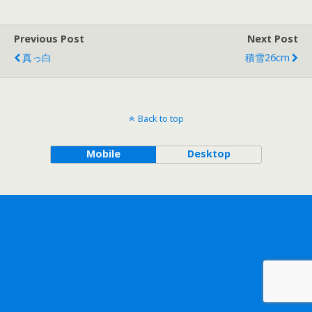
Previous Post
Next Post
真っ白
積雪26cm
Back to top
Mobile
Desktop