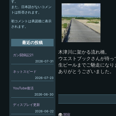
ゲ
す。
また、日本語がないコメン
ー
トは拒否されます。
シ
初コメントは承認後に表示
ョ
されます。
ン
最近の投稿
木津川に架かる流れ橋。
ガン闘病記21
ウエストブックさんが待っ
2026-07-31
生ビールまでご馳走になり
ありがとうございました。
ネットスピード
2026-07-23
YouTube復活
2026-06-30
ディスプレイ更新
2026-06-22
関宿