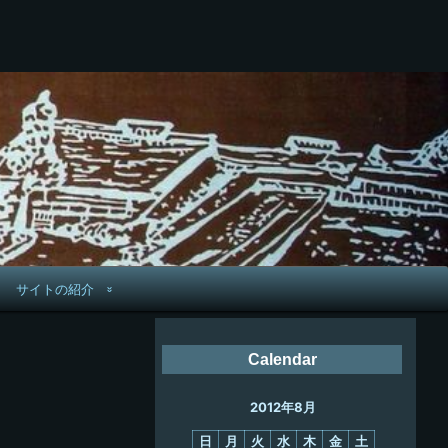
サイトの紹介
管理人へ連絡
Calendar
鉄道旅歴
2012年8月
PC略歴
日
月
火
水
木
金
土