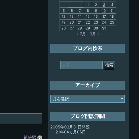
PC歴
1
2
3
4
5
6
7
8
9
10
11
12
13
14
15
16
17
18
My-PC
19
20
21
22
23
24
25
26
27
28
29
30
31
放浪記
« 7月
9月 »
ブログ内検索
検
索
対
象:
アーカイブ
ア
ー
カ
イ
ブログ開設期間
ブ
2005年03月31日開設
21年04ヵ月06日
畝傍駅