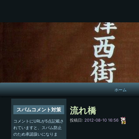
メ
ホーム
イ
ン
流れ橋
スパムコメント対策
ナ
愚
投稿日:
2012-08-10 16:56
コメントにURLが5点記載さ
呑
ビ
れていますと、スパム防止
のため承認扱いになりま