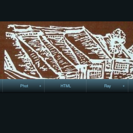
コ
ン
テ
ン
ツ
へ
ス
キ
ッ
プ
Phot
HTML
Ray
駅からハイキング・
MML
コースマップ
絵はがき
手拭いの旅