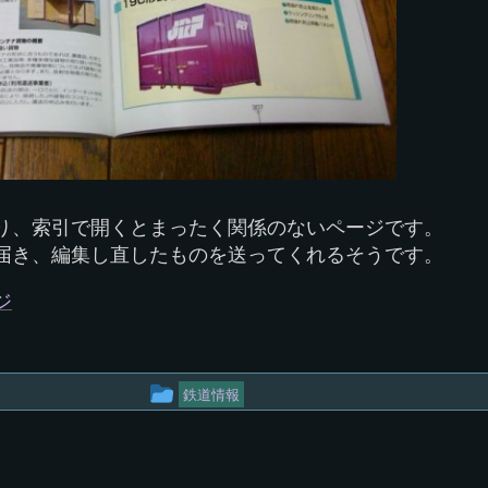
り、索引で開くとまったく関係のないページです。
届き、編集し直したものを送ってくれるそうです。
ジ
投
鉄道情報
稿
グ