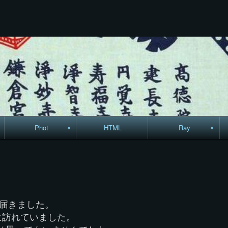
コ
ン
テ
ン
ツ
へ
ス
キ
ッ
プ
Phot
HTML
Ray
駅からハイキング・
MML
コースマップ
絵はがき
に届きました。
手拭いの旅
に訪れていました。