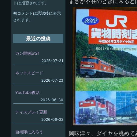
ー
まさか不在のときに来ると
トは拒否されます。
シ
初コメントは承認後に表示
ョ
されます。
ン
最近の投稿
ガン闘病記21
2026-07-31
ネットスピード
2026-07-23
YouTube復活
2026-06-30
ディスプレイ更新
2026-06-22
自衛隊に入ろう
興味津々、ダイヤを眺めて