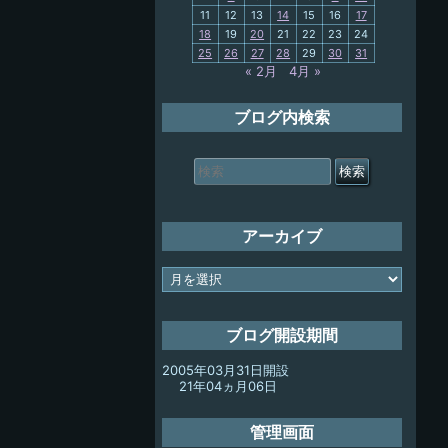
11
12
13
14
15
16
17
My-PC
18
19
20
21
22
23
24
25
26
27
28
29
30
31
放浪記
« 2月
4月 »
ブログ内検索
検
索
対
象:
アーカイブ
ア
ー
カ
イ
ブログ開設期間
ブ
2005年03月31日開設
21年04ヵ月06日
管理画面