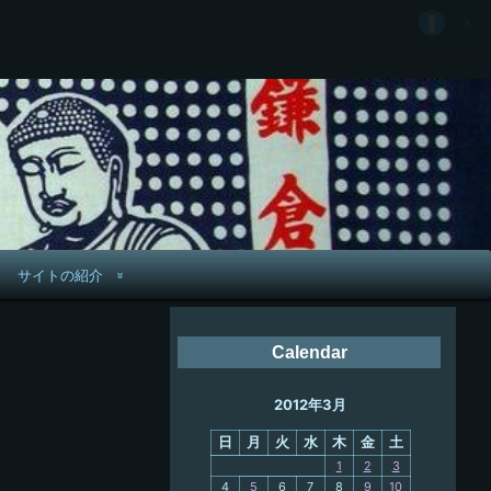
サイトの紹介
管理人へ連絡
Calendar
鉄道旅歴
2012年3月
PC略歴
日
月
火
水
木
金
土
PC歴
1
2
3
4
5
6
7
8
9
10