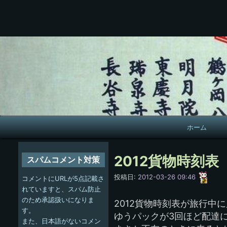
メ
ホーム
イ
ン
2012貨物時刻表
スパムコメント対策
ナ
愚
投稿日:
2012-03-26 09:46
コメントにURLが5点記載さ
呑
ビ
れていますと、スパム防止
のため承認扱いになりま
2012貨物時刻表が旅行中
ゲ
す。
ゆうパックが3回ほど配達
また、日本語がないコメン