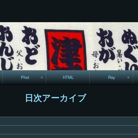
コ
Skip
Skip
Skip
Skip
Skip
Skip
Skip
Skip
Skip
ン
to
to
to
to
to
to
to
to
to
テ
TEXT-
RECENT-
RECENT-
LINKS-
CALENDAR-
SEARCH-
ARCHIVES-
CODEWIDGET-
META-
ン
22
POSTS-
COMMENTS-
13
12
7
5
5
8
ツ
3
9
へ
ス
キ
ッ
プ
Phot
HTML
Ray
駅からハイキング・
MML
日次アーカイブ
コースマップ
絵はがき
手拭いの旅