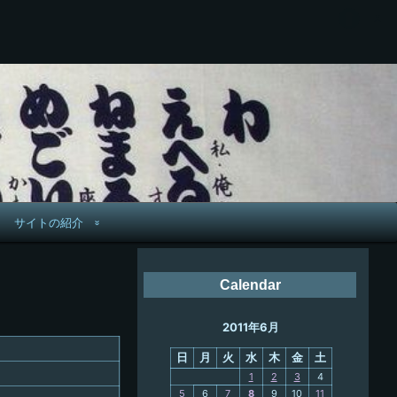
サイトの紹介
管理人へ連絡
Calendar
鉄道旅歴
2011年6月
PC略歴
日
月
火
水
木
金
土
PC歴
1
2
3
4
5
6
7
8
9
10
11