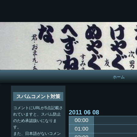
メ
ホーム
イ
ン
スパムコメント対策
ナ
コメントにURLが5点記載さ
2011
06
08
ビ
れていますと、スパム防止
00:00
のため承認扱いになりま
ゲ
す。
01:00
また、日本語がないコメン