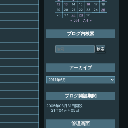
12
13
14
15
16
17
18
My-PC
19
20
21
22
23
24
25
26
27
28
29
30
放浪記
« 5月
7月 »
ブログ内検索
検
索
対
象:
アーカイブ
ア
ー
カ
イ
ブログ開設期間
ブ
2005年03月31日開設
21年04ヵ月05日
管理画面