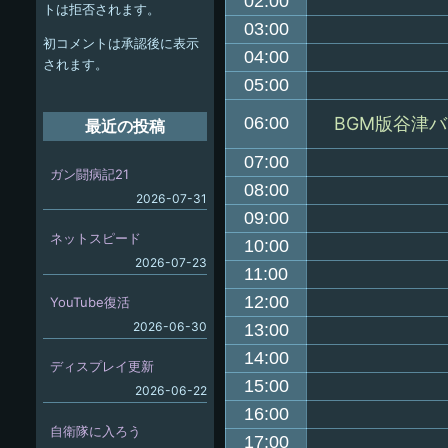
ー
02:00
トは拒否されます。
シ
03:00
初コメントは承認後に表示
04:00
ョ
されます。
05:00
ン
06:00
BGM版谷津
最近の投稿
07:00
ガン闘病記21
08:00
2026-07-31
09:00
ネットスピード
10:00
2026-07-23
11:00
12:00
YouTube復活
2026-06-30
13:00
14:00
ディスプレイ更新
15:00
2026-06-22
16:00
自衛隊に入ろう
17:00