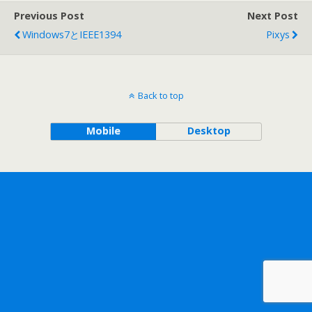
Previous Post
Next Post
Windows7とIEEE1394
Pixys
Back to top
Mobile
Desktop