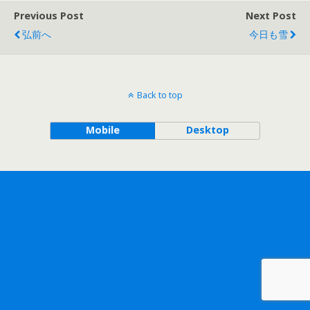
Previous Post
Next Post
弘前へ
今日も雪
Back to top
Mobile
Desktop