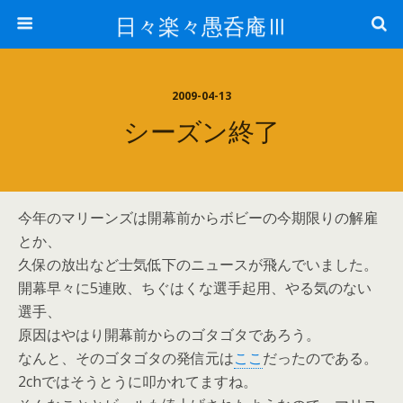
日々楽々愚呑庵Ⅲ
2009-04-13
シーズン終了
今年のマリーンズは開幕前からボビーの今期限りの解雇
とか、
久保の放出など士気低下のニュースが飛んでいました。
開幕早々に5連敗、ちぐはくな選手起用、やる気のない
選手、
原因はやはり開幕前からのゴタゴタであろう。
なんと、そのゴタゴタの発信元は
ここ
だったのである。
2chではそうとうに叩かれてますね。