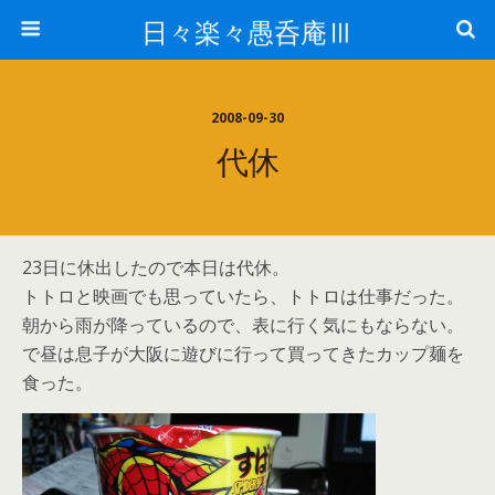
日々楽々愚呑庵Ⅲ
2008-09-30
代休
23日に休出したので本日は代休。
トトロと映画でも思っていたら、トトロは仕事だった。
朝から雨が降っているので、表に行く気にもならない。
で昼は息子が大阪に遊びに行って買ってきたカップ麺を
食った。