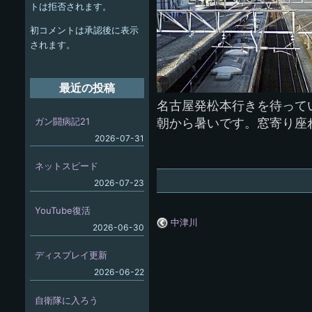
ー
トは拒否されます。
シ
初コメントは承認後に表示
ョ
されます。
ン
最近の投稿
名古屋発松本行きを待って
ガン闘病記21
朝から暑いです。窓寄り座
2026-07-31
ネットスピード
2026-07-23
YouTube復活
中津川
2026-06-30
ディスプレイ更新
2026-06-22
自衛隊に入ろう