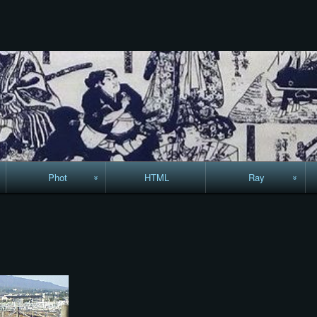
コ
ン
テ
ン
ツ
へ
ス
キ
ッ
プ
Phot
HTML
Ray
駅からハイキング・
MML
コースマップ
絵はがき
手拭いの旅