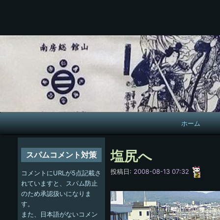
メ
ホーム
イ
ン
塩尻へ
スパムコメント対策
ナ
愚
投稿日:
2008-08-13 07:32
コメントにURLが5点記載さ
呑
ビ
れていますと、スパム防止
のため承認扱いになりま
ゲ
す。
また、日本語がないコメン