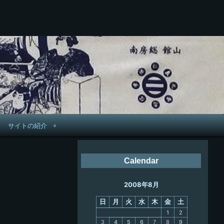
サイトの紹介
管理人へ連絡
Calendar
鉄道旅歴
2008年8月
PC略歴
日
月
火
水
木
金
土
PC歴
1
2
3
4
5
6
7
8
9