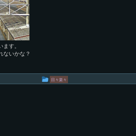
います。
れないかな？
投
日々楽々
稿
グ
ル
ー
プ