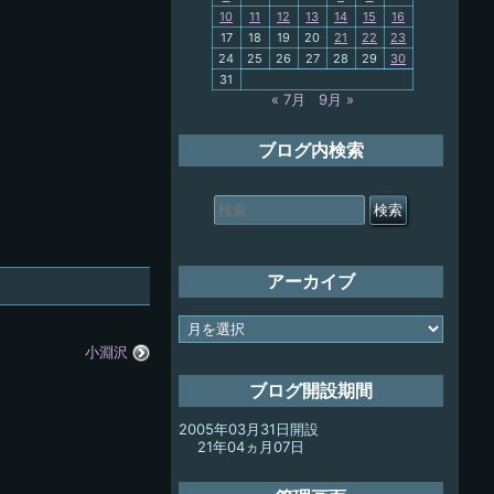
10
11
12
13
14
15
16
My-PC
17
18
19
20
21
22
23
24
25
26
27
28
29
30
放浪記
31
« 7月
9月 »
ブログ内検索
検
索
対
象:
アーカイブ
ア
ー
小淵沢
カ
イ
ブログ開設期間
ブ
2005年03月31日開設
21年04ヵ月07日