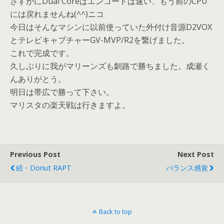
さすがにDual Coreはエンコードは速い、もう前のCPU
には戻れませんね(^^)ニコ
今日はそんなマシンに以前使っていた外付け音源D2VOX
とテレビキャプチャーGV-MVP/R2を繋げました。
これで完成です。
久しぶりに我がマリーンズも釧路で勝ちました。成瀬く
んありがとう。
明日は帯広で勝って下さい。
マリスタの楽天戦は行きますよ。
Previous Post
Next Post
続・Donut RAPT
バランス感覚
Back to top