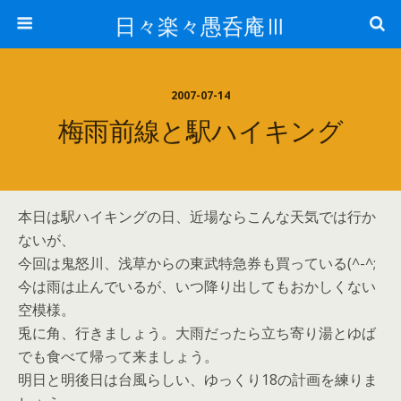
日々楽々愚呑庵Ⅲ
2007-07-14
梅雨前線と駅ハイキング
本日は駅ハイキングの日、近場ならこんな天気では行か
ないが、
今回は鬼怒川、浅草からの東武特急券も買っている(^-^;
今は雨は止んでいるが、いつ降り出してもおかしくない
空模様。
兎に角、行きましょう。大雨だったら立ち寄り湯とゆば
でも食べて帰って来ましょう。
明日と明後日は台風らしい、ゆっくり18の計画を練りま