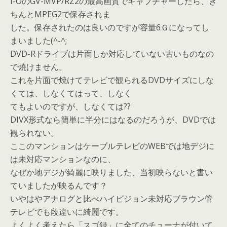
I-OのGV-MVP/RZ2の最高画質でキャプチャーしたら、き
ちんとMPEG2で保存されま
した。保存されたのは良いのですが容量6Ｇになってし
まいました(^-^;
DVD-Rドライブは片面しか対応していない古いものなの
で焼けません。
これを片面で焼けてテレビで観られるDVDサイズにしな
くては、しなくてはって、しなく
てもよいのですが、しなくては??
DIVX形式なら簡単に半分にはなるのだろうが、DVDでは
観られない。
ここのマンションはケーブルテレビのWEBでは地デジに
は未対応マンションなのに、
なぜか地デジが綺麗に映りました、当初映らないと書い
ていましたが映るんです？
いやはやアナログと比べハイビジョン未対応ブラウン管
テレビでも段違いに綺麗です。
よくよく考えたら「スゴ録」に全てのチューナが付いて