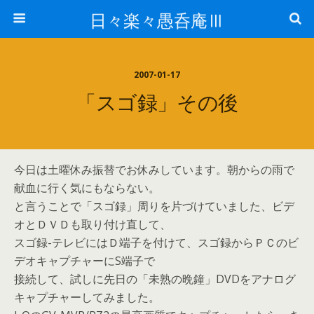
日々楽々愚呑庵Ⅲ
2007-01-17
「スゴ録」その後
今日は土曜休み振替でお休みしています。朝からの雨で
献血に行く気にもならない。
と言うことで「スゴ録」周りを片づけていました、ビデ
オとＤＶＤも取り付け直して、
スゴ録-テレビにはＤ端子を付けて、スゴ録からＰＣのビ
デオキャプチャーにS端子で
接続して、試しに先日の「未熟の晩鐘」DVDをアナログ
キャプチャーしてみました。