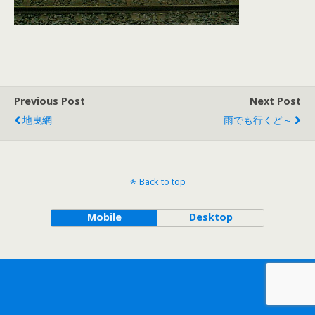
Previous Post
Next Post
地曳網
雨でも行くど～
Back to top
Mobile
Desktop