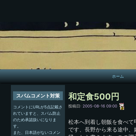
メ
ホーム
イ
ン
和定食500円
スパムコメント対策
ナ
愚
投稿日:
2005-08-16 09:00
コメントにURLが5点記載さ
呑
ビ
れていますと、スパム防止
のため承認扱いになりま
松本へ到着し朝飯を食べて
ゲ
す。
です、長野から来る途中、
また、日本語がないコメン