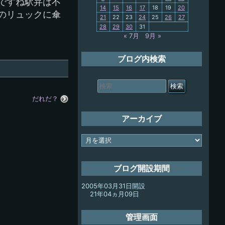
ですね駅弁は不
14
15
16
17
18
19
20
My-PC
のリュックに傘
21
22
23
24
25
26
27
28
29
30
31
放浪記
« 7月
9月 »
ブログ内検索
検
索
対
だれだ？
象:
アーカイブ
ア
ー
カ
イ
ブログ開設期間
ブ
2005年03月31日開設
21年04ヵ月09日
管理画面