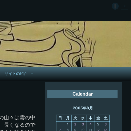
サイトの紹介
管理人へ連絡
Calendar
鉄道旅歴
2005年8月
PC略歴
の山々は雲の中
日
月
火
水
木
金
土
PC歴
、長くなるので
1
2
3
4
5
6
7
8
9
10
11
12
13