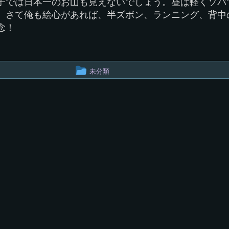
子では日本一のお山も見えないでしょう。昼は軽くソバ
。さて俺も絵心があれば、半ズボン、ランニング、背中
念！
投
未分類
稿
グ
ル
ー
プ