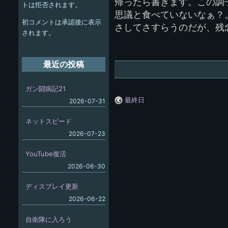
ー
帰ったら書きます。この調
トは拒否されます。
思議と食べていないなぁ？
シ
初コメントは承認後に表示
さしてさすらうのだが、残
ョ
されます。
ン
最近の投稿
ガン闘病記21
最終日
2026-07-31
ネットスピード
2026-07-23
YouTube復活
2026-06-30
ディスプレイ更新
2026-06-22
自衛隊に入ろう