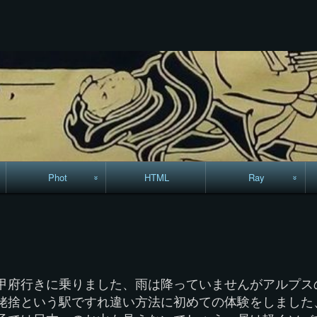
コ
ン
テ
ン
ツ
へ
ス
キ
ッ
プ
Phot
HTML
Ray
駅からハイキング・
MML
コースマップ
絵はがき
甲府行きに乗りました、雨は降っていませんがアルプス
手拭いの旅
姥捨という駅ですれ違い方法に初めての体験をしました