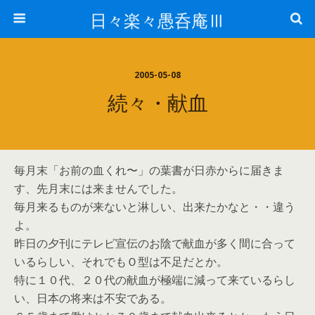
日々楽々愚呑庵Ⅲ
2005-05-08
続々・献血
毎月末「お前の血くれ〜」の葉書が日赤からに届きま
す、先月末には来ませんでした。
毎月来るものが来ないと淋しい、出来たかなと・・違う
よ。
昨日の夕刊にテレビ宣伝のお陰で献血が多く間に合って
いるらしい、それでもＯ型は不足だとか。
特に１０代、２０代の献血が極端に減って来ているらし
い、日本の将来は不安である。