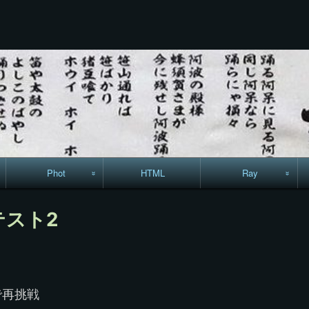
コ
ン
テ
ン
ツ
へ
ス
キ
ッ
プ
Phot
HTML
Ray
駅からハイキング・
MML
テスト2
コースマップ
絵はがき
手拭いの旅
で再挑戦