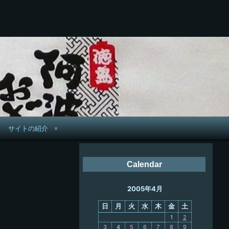
サイトの紹介
管理人へ連絡
Calendar
鉄道旅歴
2005年4月
PC略歴
日
月
火
水
木
金
土
PC歴
1
2
3
4
5
6
7
8
9