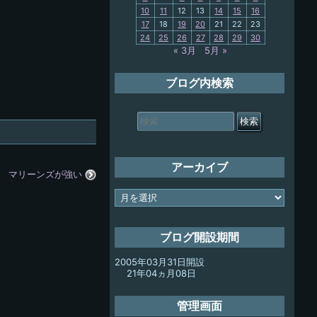
10
11
12
13
14
15
16
My-PC
17
18
19
20
21
22
23
24
25
26
27
28
29
30
放浪記
« 3月
5月 »
ブログ内検索
検
索
対
象:
アーカイブ
マリーンズが強い
ア
ー
カ
イ
ブログ開設期間
ブ
2005年03月31日開設
21年04ヵ月08日
管理画面