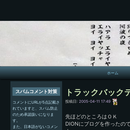
メ
ホーム
イ
ン
トラックバック
スパムコメント対策
ナ
愚
投稿日:
2005-04-11 17:49
コメントにURLが5点記載さ
呑
ビ
れていますと、スパム防止
のため承認扱いになりま
先ほどのところはＯＫ
ゲ
す。
DIONにブログを作ったの
また、日本語がないコメン