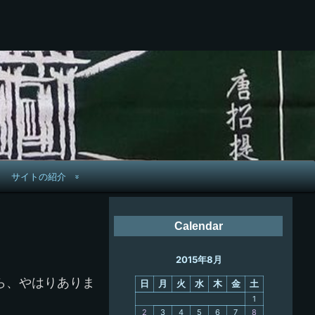
サイトの紹介
管理人へ連絡
Calendar
鉄道旅歴
2015年8月
PC略歴
ら、やはりありま
日
月
火
水
木
金
土
PC歴
1
2
3
4
5
6
7
8