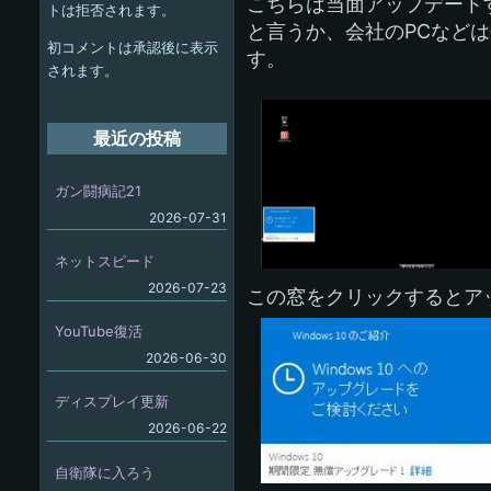
ー
こちらは当面アップデート
トは拒否されます。
と言うか、会社のPCなどは
シ
初コメントは承認後に表示
す。
ョ
されます。
ン
最近の投稿
ガン闘病記21
2026-07-31
ネットスピード
2026-07-23
この窓をクリックするとア
YouTube復活
2026-06-30
ディスプレイ更新
2026-06-22
自衛隊に入ろう