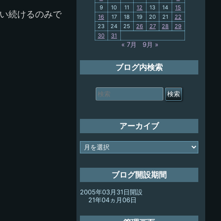
9
10
11
12
13
14
15
My-PC
使い続けるのみで
16
17
18
19
20
21
22
23
24
25
26
27
28
29
放浪記
30
31
« 7月
9月 »
ブログ内検索
検
索
対
象:
アーカイブ
ア
ー
カ
イ
ブログ開設期間
ブ
2005年03月31日開設
21年04ヵ月06日