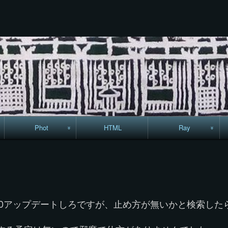
コ
ン
テ
ン
ツ
へ
ス
キ
ッ
プ
Phot
HTML
Ray
駅からハイキング・
MML
コースマップ
絵はがき
10アップデートしろですが、止め方が無いかと検索した
手拭いの旅