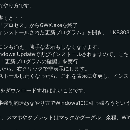
なやり方です。
書くと・・
プロセス」からGWX.exeを終了
ンストールされた更新プログラム」を開き、「KB3035
コンも消え、勝手な表示もしなくなります。
dows Updateで再びインストールされますので、こ
を開き、「更新プログラムの確認」を実行
示されたら、右クリックで非表示にします。
ンストールしたくなったら、これを表示に変更し、インス
s10をダウンロードすればよいことです。
強制的迷惑なやり方でWindows10に引っ張ろうとい
なり、スマホやタブレットはマックかグーグル、余程、Win
。