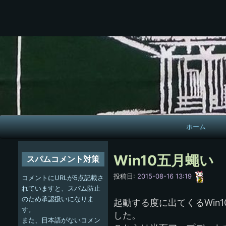
メ
ホーム
イ
ン
Win10五月蠅い
スパムコメント対策
ナ
愚
投稿日:
2015-08-16 13:19
コメントにURLが5点記載さ
呑
ビ
れていますと、スパム防止
のため承認扱いになりま
起動する度に出てくるWin
ゲ
す。
した。
また、日本語がないコメン