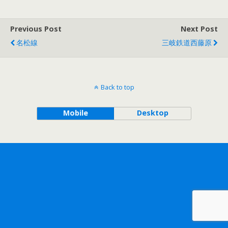
Previous Post
Next Post
名松線
三岐鉄道西藤原
Back to top
Mobile
Desktop