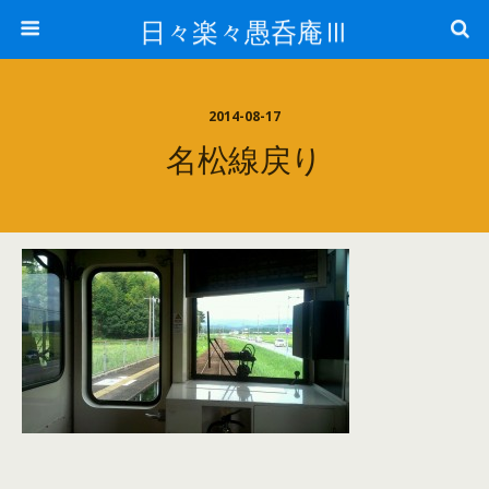
日々楽々愚呑庵Ⅲ
2014-08-17
名松線戻り