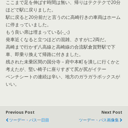
ここまで足を伸ばす時間は無い、帰りはテクテクで20分
ほどで駅に戻りました。
駅に戻ると20分前だと言うのに高崎行きの車両はホーム
に停まっていました。
もう良い席は埋まっている(-_-;)
発車近くなると立つほどの混雑、さすがに2両だ。
高崎まで行かず八高線と高崎線の合流駅倉賀野駅で下
車、即乗り換えて帰路に付きました。
残された未乗区間の国分寺－府中本町を潰しに行くかと
考えたが、堅い椅子に座りすぎて尻が尻がイテー
ベンチシートの連続は辛い、地方のガラガラボックスが
いい。
Previous Post
Next Post
ツーデー・パス一日目
ツーデー・パス画像集