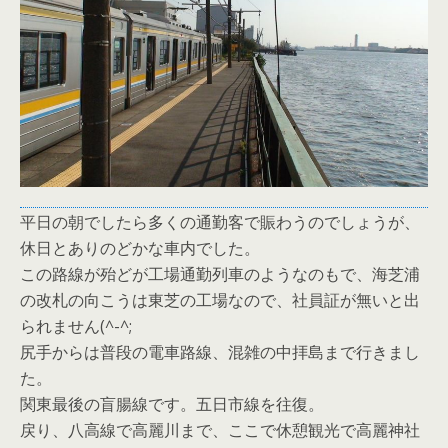
平日の朝でしたら多くの通勤客で賑わうのでしょうが、
休日とありのどかな車内でした。
この路線が殆どが工場通勤列車のようなのもで、海芝浦
の改札の向こうは東芝の工場なので、社員証が無いと出
られません(^-^;
尻手からは普段の電車路線、混雑の中拝島まで行きまし
た。
関東最後の盲腸線です。五日市線を往復。
戻り、八高線で高麗川まで、ここで休憩観光で高麗神社