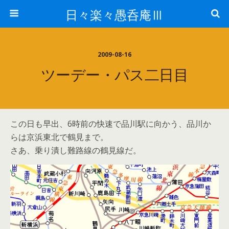
日々楽々愚呑庵Ⅲ
2009-08-16
ツーデー・パス二日目
この日も早出、6時前の快速で品川駅に向かう、品川か
らは京浜東北で鶴見まで。
さあ、乗り潰し難路線の鶴見線だ。