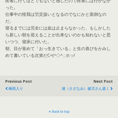
医者に行くほどでもないと感じたので医者には行かなか
った。
仕事中の怪我は労災扱いとなるのでなにかと面倒なの
だ。
寝るまでには完全には血は止まらなかった、もしかした
ら新しい朝を迎えることが出来ないのかも知れないと思
いつつ、寝床に付いた。
朝、目が覚めて「おっ生きている」と生の喜びをかみし
めて書いている次第だC=(^◇^ ; ホッ!
Previous Post
Next Post
梅雨入り
漣（さざなみ）健児さん逝く
Back to top