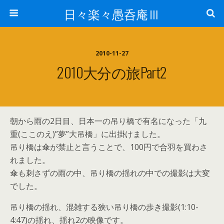
日々楽々愚呑庵Ⅲ
2010-11-27
2010大分の旅Part2
朝から雨の2日目、日本一の吊り橋で有名になった「九
重(ここのえ)”夢”大吊橋」に出掛けました。
吊り橋は傘が禁止と言うことで、100円で合羽を買わさ
れました。
傘も刺さずの雨の中、吊り橋の揺れの中での撮影は大変
でした。
吊り橋の揺れ、混雑する狭い吊り橋の歩き撮影(1:10-
4:47)の揺れ、揺れ2の映像です。