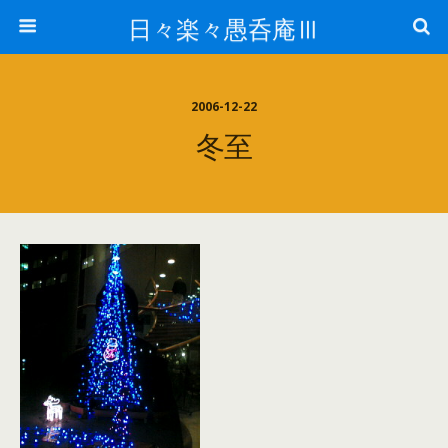
日々楽々愚呑庵Ⅲ
2006-12-22
冬至